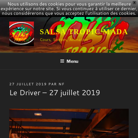
Nous utilisons des cookies pour vous garantir la meilleure
X
expérience sur notre site. Si vous continuez à utiliser ce dernier,
nous considérerons que vous acceptez l'utilisation des cookies.
Aller
au
SALSA TROPIC MADA
contenu
Cours, Soirées, Animation
principal
Menu
PUBLIÉ
27 JUILLET 2019
PAR
NF
LE
Le Driver – 27 juillet 2019