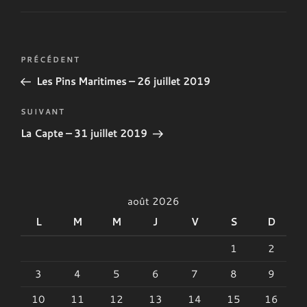
Navigation
Article
PRÉCÉDENT
de
précédent
Les Pins Maritimes – 26 juillet 2019
l’article
Article
SUIVANT
suivant
La Capte – 31 juillet 2019
août 2026
L
M
M
J
V
S
D
1
2
3
4
5
6
7
8
9
10
11
12
13
14
15
16