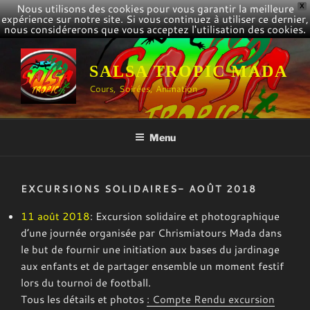
Nous utilisons des cookies pour vous garantir la meilleure
X
expérience sur notre site. Si vous continuez à utiliser ce dernier,
nous considérerons que vous acceptez l'utilisation des cookies.
Aller
au
SALSA TROPIC MADA
contenu
Cours, Soirées, Animation
principal
Menu
EXCURSIONS SOLIDAIRES- AOÛT 2018
11 août 2018
: Excursion solidaire et photographique
d’une journée organisée par Chrismiatours Mada dans
le but de fournir une initiation aux bases du jardinage
aux enfants et de partager ensemble un moment festif
lors du tournoi de football.
Tous les détails et photos
: Compte Rendu excursion