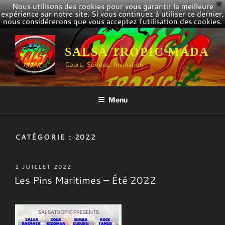
Nous utilisons des cookies pour vous garantir la meilleure
X
expérience sur notre site. Si vous continuez à utiliser ce dernier,
nous considérerons que vous acceptez l'utilisation des cookies.
Aller
au
SALSA TROPIC MADA
contenu
Cours, Soirées, Animation
principal
Menu
CATÉGORIE :
2022
PUBLIÉ
1 JUILLET 2022
LE
Les Pins Maritimes – Été 2022